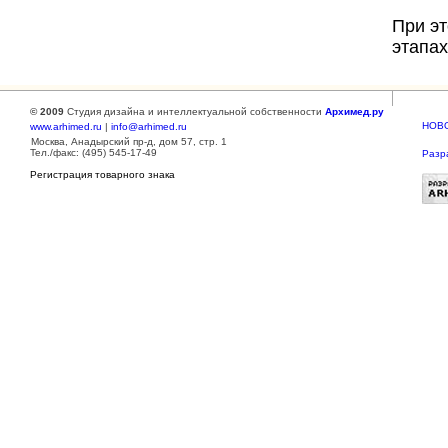
При э
этапа
© 2009
Студия дизайна и интеллектуальной собственности
Архимед.ру
НОВ
www.arhimed.ru
|
info@arhimed.ru
Москва, Анадырский пр-д, дом 57, стр. 1
Тел./факс: (495) 545-17-49
Разр
Регистрация товарного знака