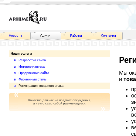
Наши услуги
Рег
Разработка сайта
Интернет-аптека
Мы ок
Продвижение сайта
и
тов
Фирменный стиль
Регистрация товарного знака
п
о
Качество для нас не предмет обсуждения,
з
а нечто само собой разумеющееся.
у
в
у
в
с